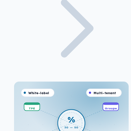
White-label
Multi-tenant
TPE
Groupe
%
30 — 50