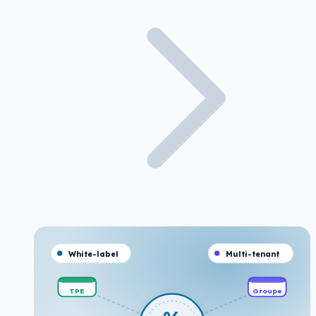
White-label
Multi-tenant
TPE
Groupe