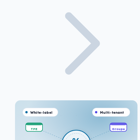
White-label
Multi-tenant
TPE
Groupe