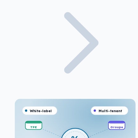
White-label
Multi-tenant
TPE
Groupe