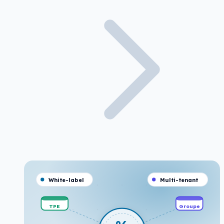
White-label
Multi-tenant
TPE
Groupe