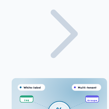
White-label
Multi-tenant
TPE
Groupe