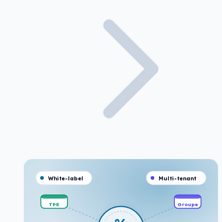
White-label
Multi-tenant
TPE
Groupe