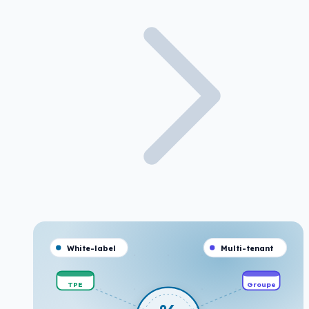
White-label
Multi-tenant
TPE
Groupe