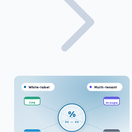
White-label
Multi-tenant
TPE
Groupe
%
30 — 50