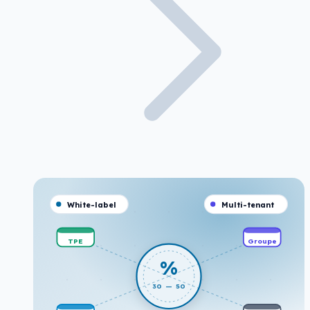
White-label
Multi-tenant
TPE
Groupe
%
30 — 50