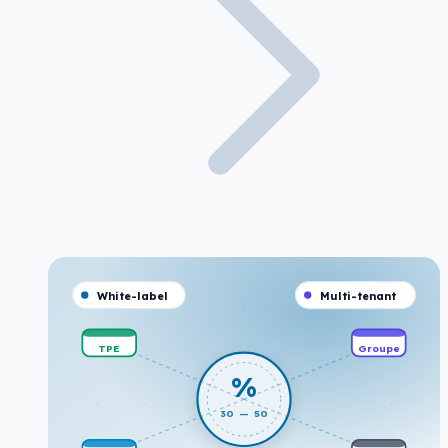
White-label
Multi-tenant
TPE
Groupe
%
30 — 50