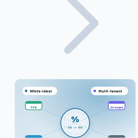
White-label
Multi-tenant
TPE
Groupe
%
30 — 50