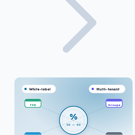
White-label
Multi-tenant
TPE
Groupe
%
30 — 50