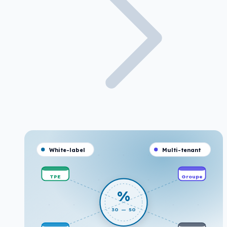
White-label
Multi-tenant
TPE
Groupe
%
30 — 50