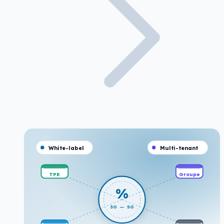
White-label
Multi-tenant
TPE
Groupe
%
30 — 50