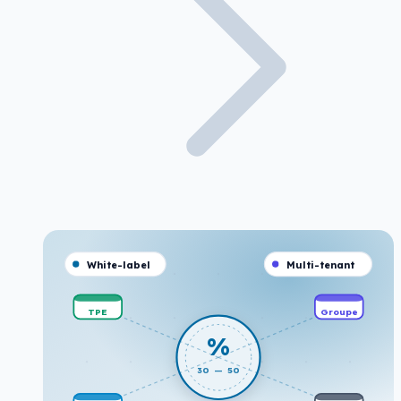
White-label
Multi-tenant
TPE
Groupe
%
30 — 50