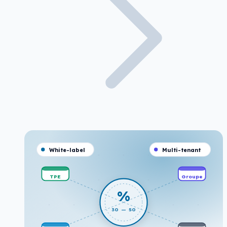
White-label
Multi-tenant
TPE
Groupe
%
30 — 50