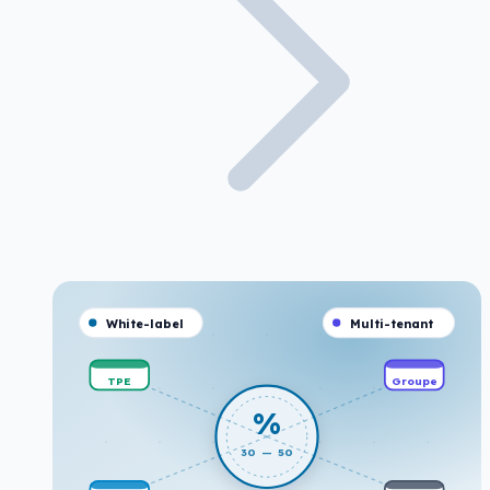
White-label
Multi-tenant
TPE
Groupe
%
30 — 50