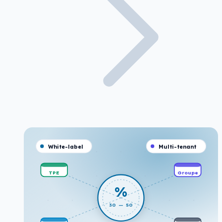
White-label
Multi-tenant
TPE
Groupe
%
30 — 50