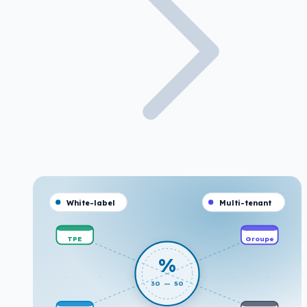
White-label
Multi-tenant
TPE
Groupe
%
30 — 50