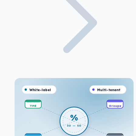
White-label
Multi-tenant
TPE
Groupe
%
30 — 50