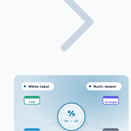
White-label
Multi-tenant
TPE
Groupe
%
30 — 50