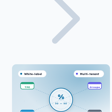
White-label
Multi-tenant
TPE
Groupe
%
30 — 50