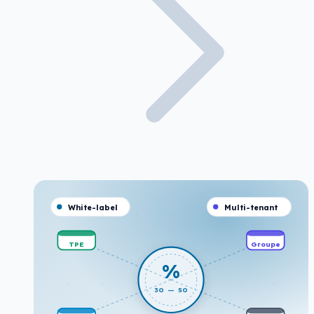
White-label
Multi-tenant
TPE
Groupe
%
30 — 50