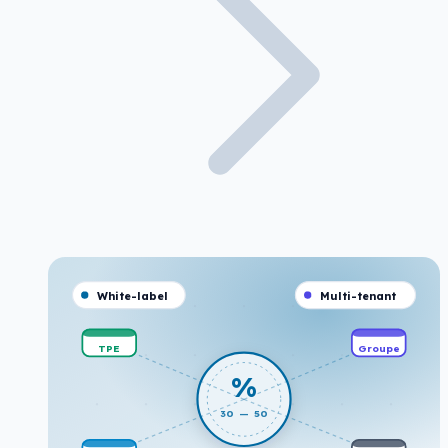
White-label
Multi-tenant
TPE
Groupe
%
30 — 50