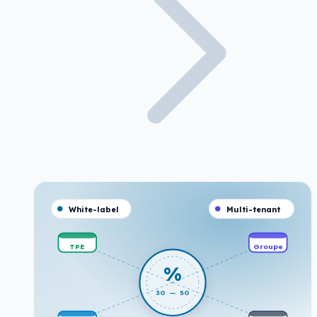
White-label
Multi-tenant
TPE
Groupe
%
30 — 50